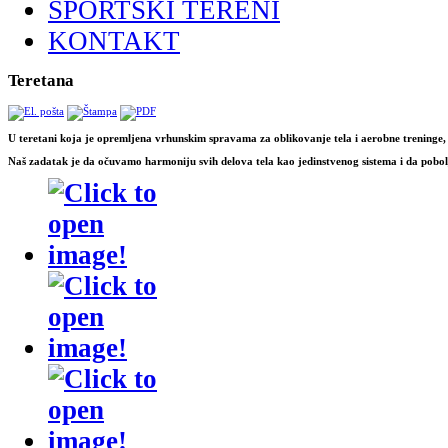
SPORTSKI TERENI
KONTAKT
Teretana
U teretani koja je opremljena vrhunskim spravama za oblikovanje tela i aerobne treninge, d
Naš zadatak je da očuvamo harmoniju svih delova tela kao jedinstvenog sistema i da pobo